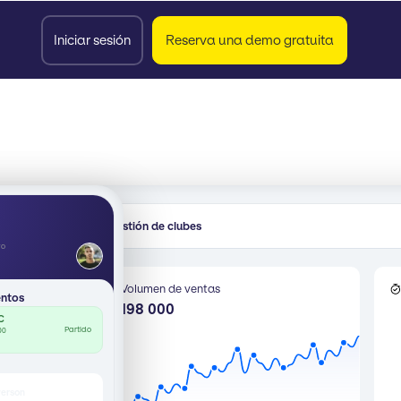
Iniciar sesión
Reserva una demo gratuita
Gestión de clubes
C
vo
inistración
Volumen de ventas
entos
€ 198 000
FC
Partido
00
verson