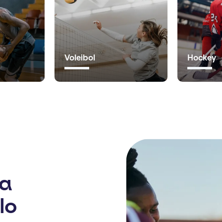
Voleibol
Hockey
la
lo