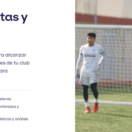
etas y
ra alcanzar
es de tu club
para
gadores
ontenidos y
ticas y análisis