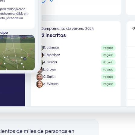
oras
gran trabajo el de
hecho un análisis en
tido, ¡échenle un
Campamento de verano 2024
quipo
392 inscritos
R. Johnson
Pagado
S. Martínez
Pagado
A. García
Pagado
L. Brown
Pagado
C. Smith
Pagado
A. Everson
Pagado
 cientos de miles de personas en