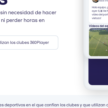
hace 3 h
Hola equipo, 
ayer 💪🏽 He 
 sin necesidad de hacer
vídeo del par
vistazo!
ni perder horas en
Vídeos del e
lizan los clubes 360Player
s deportivos en el que confían los clubes y que utilizan