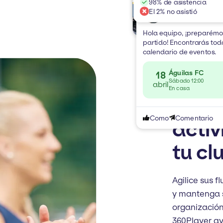
98% de asistencia
John Everson
El 2% no asistió
Inicio
Equipos
Noticias
Acerca de
hace 3 horas
Bienvenido a
Club FC
Hola equipo, ¡preparémon
partido! Encontrarás todo
calendario de eventos.
Águilas FC
18
Sábado 12:00
abril
En casa
Contr
Como
Comentario
acti
tu cl
Agilice sus f
y mantenga s
organización
360Player ay