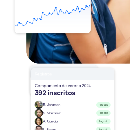
Requiere acción
Registros
4 vencidos
Campamento de verano 2024
2 incobrables
392 inscritos
R. Johnson
Pagado
S. Martínez
Pagado
A. García
Pagado
L. Brown
Pagado