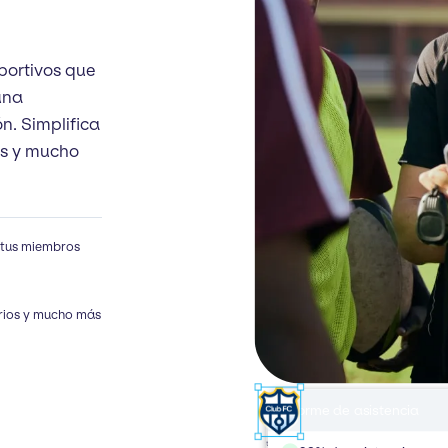
portivos que
una
n. Simplifica
os y mucho
 tus miembros
arios y mucho más
Informe de asistencia
Creador de sitios web
Comunicación
tuclub.com