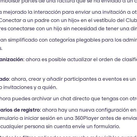
mbolsar partes de una factura que se ha enviado a un cl
ha mejorado la interacción para enviar una invitación a
Conectar a un padre con un hijo» en el vestíbulo del Club 
es conectarse con un hijo sin necesidad de tener una dir
han simplificado con categorías plegables para los admi
s.
ganización
: ahora es posible actualizar el orden de clasi
zado
: ahora, crear y añadir participantes a eventos es un 
o invitaciones y a quién.
ahora puedes archivar un chat directo que tengas con otr
larios de registro
: ahora hay una nueva configuración en 
ormulario a iniciar sesión en una 360Player antes de envia
 cualquier persona sin cuenta envíe un formulario.