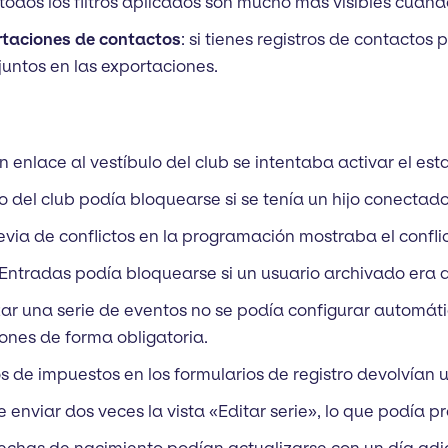
 todos los filtros aplicados son mucho más visibles cuand
rtaciones de contactos
: si tienes registros de contacto
juntos en las exportaciones.
un enlace al vestíbulo del club se intentaba activar el est
ulo del club podía bloquearse si se tenía un hijo conecta
previa de conflictos en la programación mostraba el confli
a Entradas podía bloquearse si un usuario archivado era 
lizar una serie de eventos no se podía configurar autom
iones de forma obligatoria.
los de impuestos en los formularios de registro devolvían
le enviar dos veces la vista «Editar serie», lo que podía 