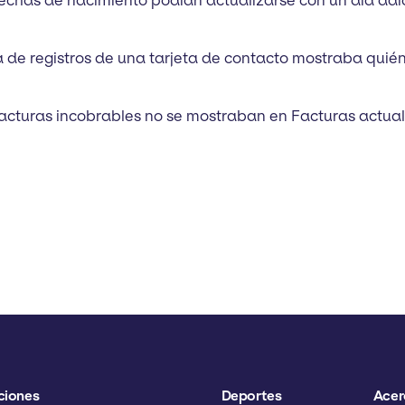
 fechas de nacimiento podían actualizarse con un día adic
ña de registros de una tarjeta de contacto mostraba quié
 facturas incobrables no se mostraban en Facturas actual
ciones
Deportes
Acer