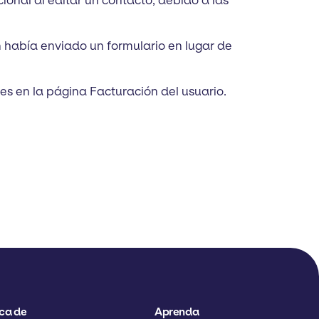
ional al editar un contacto, debido a las
n había enviado un formulario en lugar de
es en la página Facturación del usuario.
ca de
Aprenda