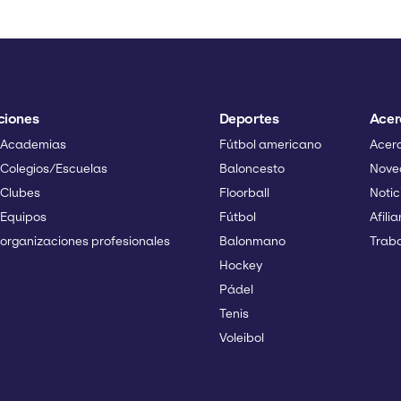
ciones
Deportes
Acer
 Academias
Fútbol americano
Acerc
 Colegios/Escuelas
Baloncesto
Nove
 Clubes
Floorball
Notic
 Equipos
Fútbol
Afilia
organizaciones profesionales
Balonmano
Traba
Hockey
Pádel
Tenis
Voleibol